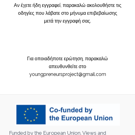
Αν έχετε ήδη εγγραφεί, παρακαλώ ακολουθήστε τις
οδηγίες που λάβατε στο μήνυμα επιβεβαίωσης
μετά την εγγραφή σας.
Για οποιαδήποτε ερώτηση, παρακαλώ
απευθυνθείτε στο
youngpreneursproject@gmail.com
Funded by the European Union. Views and